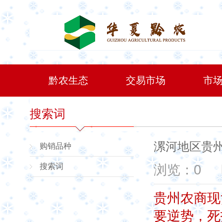
黔农生态
交易市场
市
搜索词
漯河地区贵
购销品种
搜索词
浏览：0
贵州农商现
要逆势，死